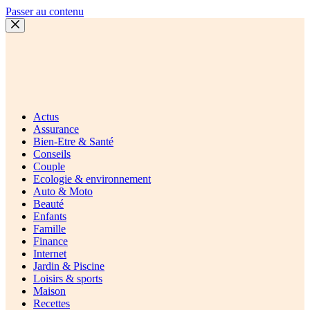
Passer au contenu
Actus
Assurance
Bien-Etre & Santé
Conseils
Couple
Ecologie & environnement
Auto & Moto
Beauté
Enfants
Famille
Finance
Internet
Jardin & Piscine
Loisirs & sports
Maison
Recettes