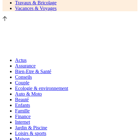
Travaux & Bricolage
Vacances & Voyages
Actus
Assurance
Bien-Etre & Santé
Conseils
Couple
Ecologie & environnement
Auto & Moto
Beauté
Enfants
Famille
Finance
Internet
Jardin & Piscine
Loisirs & sports
Maison