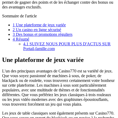
permet de gagner des points et de les échanger contre des bonus ou
des avantages exclusifs.
Sommaire de l'article
1
Une plateforme de jeux variée
2
Un casino en ligne sécurisé
3
Des bonus et promotions réguliers
4
Résumé
4.1
SUIVEZ NOUS POUR PLUS D'ACTUS SUR
Portail-famille.com
Une plateforme de jeux variée
L'un des principaux avantages de Casino770 est sa variété de jeux.
Que vous soyez passionné de machines à sous, de poker, de
blackjack ou de roulette, vous trouverez certainement votre bonheur
sur cette plateforme. Les machines à sous sont particulièrement
populaires, avec une multitude de thèmes et de fonctionnalités
différentes. Que vous préfériez les jeux classiques à trois rouleaux
ou les jeux vidéo modernes avec des graphismes époustouflants,
vous trouverez forcément un jeu qui vous plaira.
Les jeux de table classiques sont également présents sur Casino770.
Que vous soyez un expert du blackjack ou un novice à la recherche