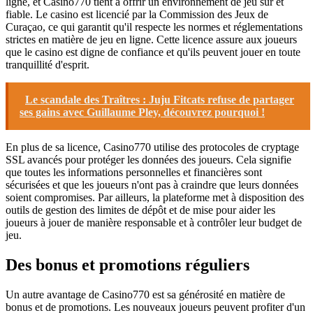
ligne, et Casino770 tient à offrir un environnement de jeu sûr et
fiable. Le casino est licencié par la Commission des Jeux de
Curaçao, ce qui garantit qu'il respecte les normes et réglementations
strictes en matière de jeu en ligne. Cette licence assure aux joueurs
que le casino est digne de confiance et qu'ils peuvent jouer en toute
tranquillité d'esprit.
Le scandale des Traîtres : Juju Fitcats refuse de partager
ses gains avec Guillaume Pley, découvrez pourquoi !
En plus de sa licence, Casino770 utilise des protocoles de cryptage
SSL avancés pour protéger les données des joueurs. Cela signifie
que toutes les informations personnelles et financières sont
sécurisées et que les joueurs n'ont pas à craindre que leurs données
soient compromises. Par ailleurs, la plateforme met à disposition des
outils de gestion des limites de dépôt et de mise pour aider les
joueurs à jouer de manière responsable et à contrôler leur budget de
jeu.
Des bonus et promotions réguliers
Un autre avantage de Casino770 est sa générosité en matière de
bonus et de promotions. Les nouveaux joueurs peuvent profiter d'un