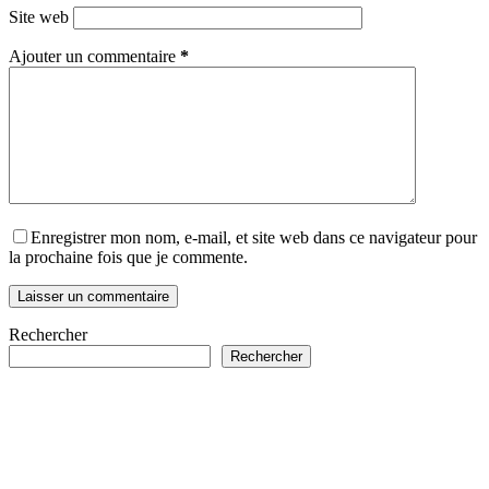
Site web
Ajouter un commentaire
*
Enregistrer mon nom, e-mail, et site web dans ce navigateur pour
la prochaine fois que je commente.
Laisser un commentaire
Rechercher
Rechercher