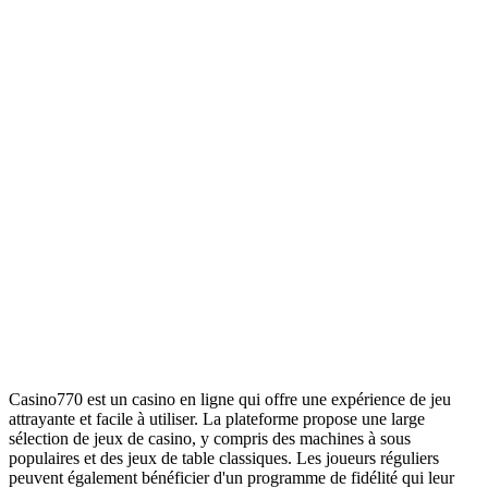
Casino770 est un casino en ligne qui offre une expérience de jeu
attrayante et facile à utiliser. La plateforme propose une large
sélection de jeux de casino, y compris des machines à sous
populaires et des jeux de table classiques. Les joueurs réguliers
peuvent également bénéficier d'un programme de fidélité qui leur