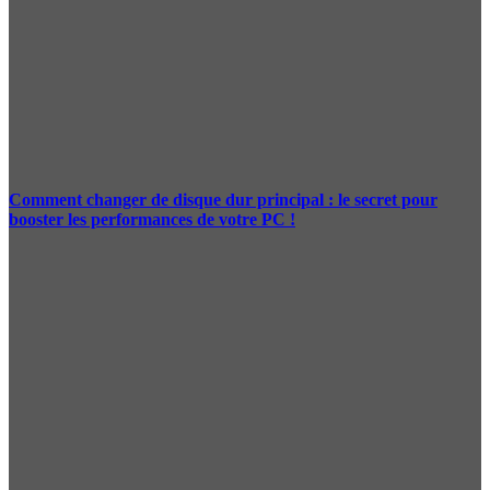
Comment changer de disque dur principal : le secret pour
booster les performances de votre PC !