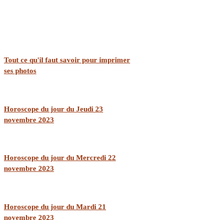
Tout ce qu'il faut savoir pour imprimer
ses photos
Horoscope du jour du Jeudi 23
novembre 2023
Horoscope du jour du Mercredi 22
novembre 2023
Horoscope du jour du Mardi 21
novembre 2023