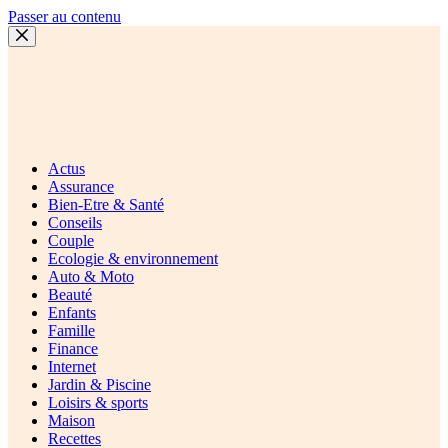
Passer au contenu
Actus
Assurance
Bien-Etre & Santé
Conseils
Couple
Ecologie & environnement
Auto & Moto
Beauté
Enfants
Famille
Finance
Internet
Jardin & Piscine
Loisirs & sports
Maison
Recettes