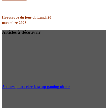
Horoscope du jour du Lundi 20
novembre 2023
Articles à découvrir
Astuces pour créer le setup gaming ultime