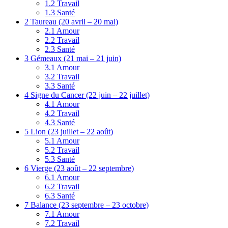
1.2
Travail
1.3
Santé
2
Taureau (20 avril – 20 mai)
2.1
Amour
2.2
Travail
2.3
Santé
3
Gémeaux (21 mai – 21 juin)
3.1
Amour
3.2
Travail
3.3
Santé
4
Signe du Cancer (22 juin – 22 juillet)
4.1
Amour
4.2
Travail
4.3
Santé
5
Lion (23 juillet – 22 août)
5.1
Amour
5.2
Travail
5.3
Santé
6
Vierge (23 août – 22 septembre)
6.1
Amour
6.2
Travail
6.3
Santé
7
Balance (23 septembre – 23 octobre)
7.1
Amour
7.2
Travail