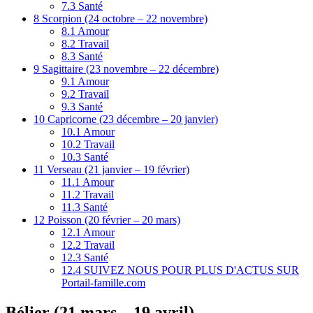
7.3
Santé
8
Scorpion (24 octobre – 22 novembre)
8.1
Amour
8.2
Travail
8.3
Santé
9
Sagittaire (23 novembre – 22 décembre)
9.1
Amour
9.2
Travail
9.3
Santé
10
Capricorne (23 décembre – 20 janvier)
10.1
Amour
10.2
Travail
10.3
Santé
11
Verseau (21 janvier – 19 février)
11.1
Amour
11.2
Travail
11.3
Santé
12
Poisson (20 février – 20 mars)
12.1
Amour
12.2
Travail
12.3
Santé
12.4
SUIVEZ NOUS POUR PLUS D'ACTUS SUR
Portail-famille.com
Bélier (21 mars – 19 avril)