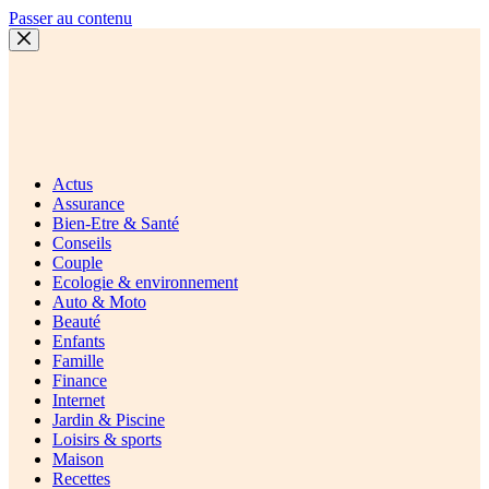
Passer au contenu
Actus
Assurance
Bien-Etre & Santé
Conseils
Couple
Ecologie & environnement
Auto & Moto
Beauté
Enfants
Famille
Finance
Internet
Jardin & Piscine
Loisirs & sports
Maison
Recettes