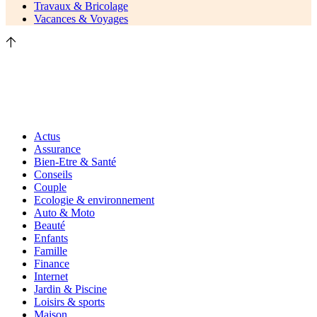
Travaux & Bricolage
Vacances & Voyages
Actus
Assurance
Bien-Etre & Santé
Conseils
Couple
Ecologie & environnement
Auto & Moto
Beauté
Enfants
Famille
Finance
Internet
Jardin & Piscine
Loisirs & sports
Maison