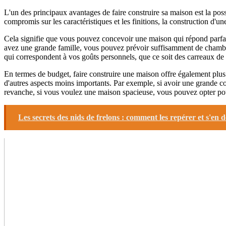
L'un des principaux avantages de faire construire sa maison est la poss
compromis sur les caractéristiques et les finitions, la construction d'
Cela signifie que vous pouvez concevoir une maison qui répond parfait
avez une grande famille, vous pouvez prévoir suffisamment de chambre
qui correspondent à vos goûts personnels, que ce soit des carreaux de
En termes de budget, faire construire une maison offre également plus 
d'autres aspects moins importants. Par exemple, si avoir une grande co
revanche, si vous voulez une maison spacieuse, vous pouvez opter pour
Les secrets des nids de frelons : comment les repérer et s'en 