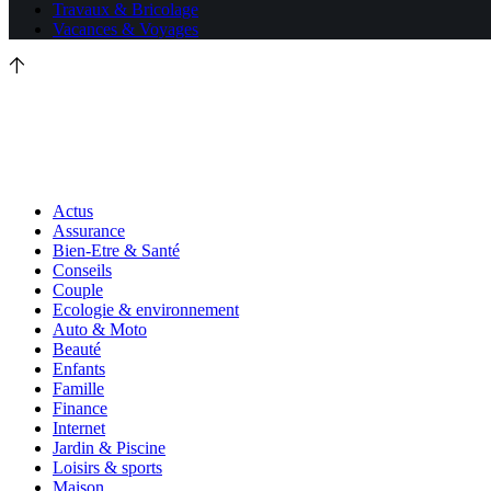
Travaux & Bricolage
Vacances & Voyages
Actus
Assurance
Bien-Etre & Santé
Conseils
Couple
Ecologie & environnement
Auto & Moto
Beauté
Enfants
Famille
Finance
Internet
Jardin & Piscine
Loisirs & sports
Maison